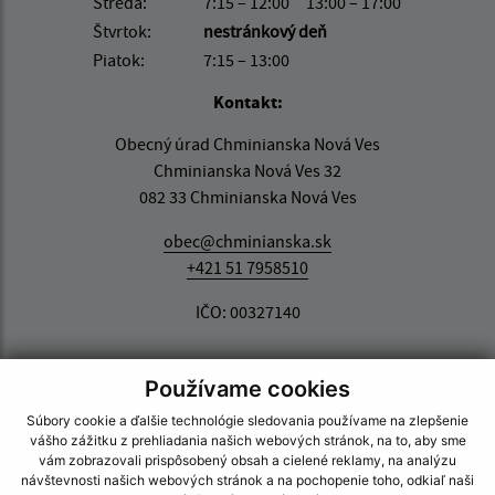
Streda:
7:15 – 12:00
13:00 – 17:00
Štvrtok:
nestránkový deň
Piatok:
7:15 – 13:00
Kontakt:
Obecný úrad Chminianska Nová Ves
Chminianska Nová Ves 32
082 33 Chminianska Nová Ves
obec@chminianska.sk
+421 51 7958510
IČO: 00327140
Používame cookies
Súbory cookie a ďalšie technológie sledovania používame na zlepšenie
vášho zážitku z prehliadania našich webových stránok, na to, aby sme
vám zobrazovali prispôsobený obsah a cielené reklamy, na analýzu
návštevnosti našich webových stránok a na pochopenie toho, odkiaľ naši