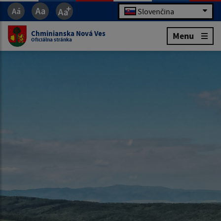
Slovenčina
Chminianska Nová Ves
Menu
Oficiálna stránka