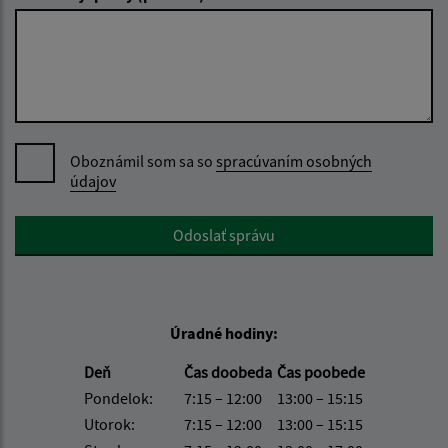
Oboznámil som sa so
spracúvaním osobných
údajov
Google reCaptcha Response
Odoslať správu
Úradné hodiny:
Deň
Čas doobeda
Čas poobede
Pondelok:
7:15 – 12:00
13:00 – 15:15
Utorok:
7:15 – 12:00
13:00 – 15:15