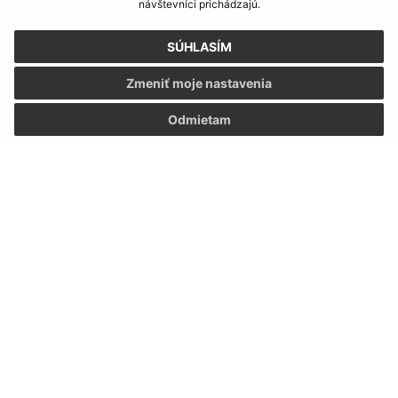
návštevníci prichádzajú.
SÚHLASÍM
Zmeniť moje nastavenia
Odmietam
Informácie o stránke:
Vyhlásenie o prístupnosti
Autorské práva
Ochrana osobných údajov
Navigácia:
Vytlačiť aktuálnu stránku
Mapa stránok
Cookies