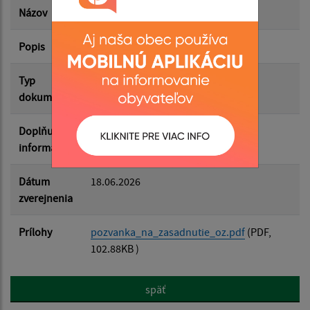
Názov
Pozvánka na zasadnutie OZ
Popis
Pozvánka na zasadnutie OZ
Filtrovať
Reset
Typ
Rôzne
dokumentu
Doplňujúce
informácie
Dátum
18.06.2026
zverejnenia
Prílohy
pozvanka_na_zasadnutie_oz.pdf
(PDF,
102.88KB )
späť