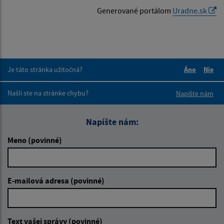
Generované portálom
Uradne.sk
Je táto stránka užitočná?
Áno
Nie
Boli tieto 
Boli 
Našli ste na stránke chybu?
Napíšte nám
Napíšte nám:
Meno (povinné)
E-mailová adresa (povinné)
Text vašej správy (povinné)