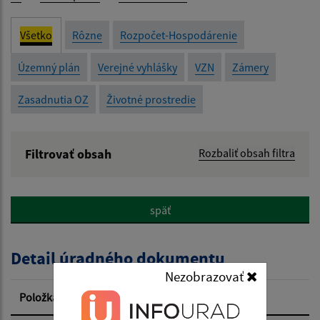
Všetko
Rôzne
Rozpočet-Hospodárenie
Územný plán
Verejné vyhlášky
VZN
Zámery
Zasadnutia OZ
Životné prostredie
Filtrovať obsah
Rozbaliť obsah filtra
Názov:
späť
Popis:
Detail úradného dokumentu
Dátum zverejnenia od:
Nezobrazovať
Položka
Informácia
Dátum zverejnenia do: