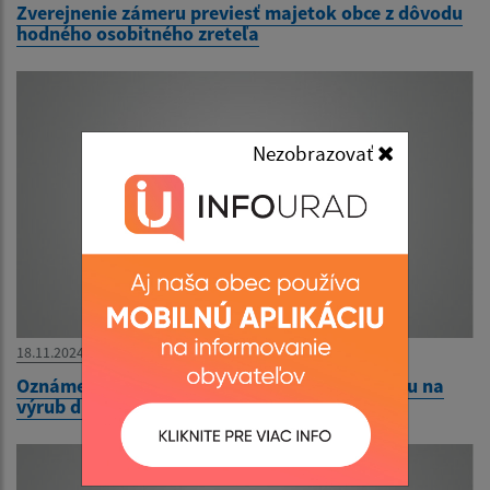
Zverejnenie zámeru previesť majetok obce z dôvodu
hodného osobitného zreteľa
Nezobrazovať
18.11.2024
Oznámenie o začatí konania o vydanie súhlasu na
výrub drevín