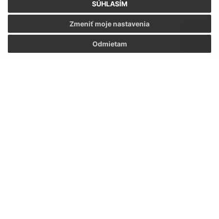
SÚHLASÍM
Zmeniť moje nastavenia
Odmietam
Oboznámil som sa so
spracúvaním osobných
údajov
Google reCaptcha Response
Odoslať správu
Úradné hodiny:
Deň
Čas doobeda
Čas poobede
Pondelok:
7:15 – 12:00
13:00 – 15:15
Utorok:
7:15 – 12:00
13:00 – 15:15
Streda:
7:15 – 12:00
13:00 – 17:00