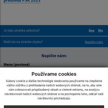
predsedu PSK 2023
Je táto stránka užitočná?
Áno
Nie
Boli tieto 
Boli 
Našli ste na stránke chybu?
Napíšte nám
Napíšte nám:
Meno (povinné)
Používame cookies
Súbory cookie a ďalšie technológie sledovania používame na zlepšenie
E-mailová adresa (povinné)
vášho zážitku z prehliadania našich webových stránok, na to, aby sme
vám zobrazovali prispôsobený obsah a cielené reklamy, na analýzu
návštevnosti našich webových stránok a na pochopenie toho, odkiaľ naši
návštevníci prichádzajú.
Text vašej správy (povinné)