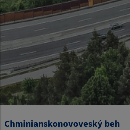
Chminianskonovoveský beh