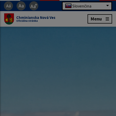
Slovenčina
Chminianska Nová Ves
Menu
Oficiálna stránka