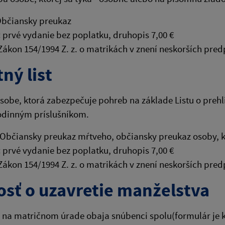
bčiansky preukaz
:
prvé vydanie bez poplatku, druhopis 7,00 €
ákon 154/1994 Z. z. o matrikách v znení neskorších pred
ný list
sobe, ktorá zabezpečuje pohreb na základe Listu o prehli
odinným príslušníkom.
Občiansky preukaz mŕtveho, občiansky preukaz osoby, 
:
prvé vydanie bez poplatku, druhopis 7,00 €
ákon 154/1994 Z. z. o matrikách v znení neskorších pred
osť o uzavretie manželstva
na matričnom úrade obaja snúbenci spolu(formulár je k 