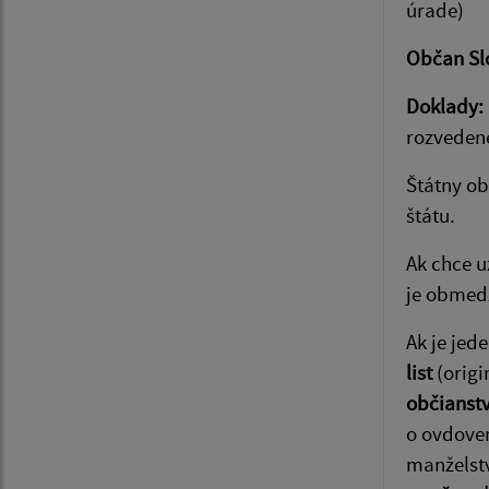
úrade)
Občan Sl
Doklady:
rozveden
Štátny o
štátu.
Ak chce u
je obmedz
Ak je jed
list
(origi
občianst
o ovdove
manželstv