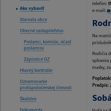
telefón:
0
Ako vybaviť
e-mail:
Starosta obce
Rodn
Obecné zastupiteľstvo
Na matrič
Poslanci, komisie, účasť
príslušní
poslancov
Rodičia d
Zápisnice OZ
splnenia 
matky, zo
Hlavný kontrolór
Poplatok
Oznamovanie
Predpis:
Z
protispoločenskej činnosti
Sobá
Školstvo
Dokumenty
Vydá sa i