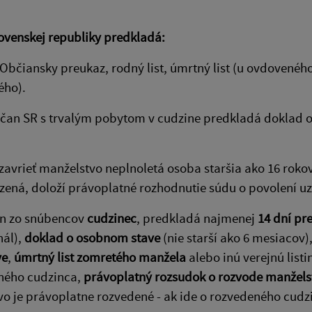
ovenskej republiky predkladá:
Občiansky preukaz, rodný list, úmrtný list (u ovdovenéh
ého).
bčan SR s trvalým pobytom v cudzine predkladá doklad 
zavrieť manželstvo neplnoletá osoba staršia ako 16 roko
ená, doloží právoplatné rozhodnutie súdu o povolení uz
en zo snúbencov
cudzinec
, predkladá najmenej
14 dní pr
nál),
doklad o osobnom stave
(nie starší ako 6 mesiacov)
ve
,
úmrtný list zomretého manžela
alebo inú verejnú list
ného cudzinca,
právoplatný rozsudok o rozvode manžels
o je právoplatne rozvedené - ak ide o rozvedeného cudz