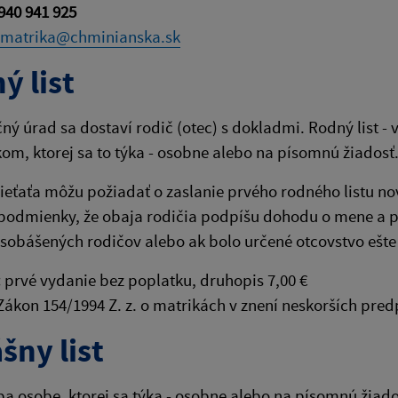
940 941 925
matrika@chminianska.sk
ý list
ný úrad sa dostaví rodič (otec) s dokladmi. Rodný list -
kom, ktorej sa to týka - osobne alebo na písomnú žiadosť
ieťaťa môžu požiadať o zaslanie prvého rodného listu n
podmienky, že obaja rodičia podpíšu dohodu o mene a pri
sobášených rodičov alebo ak bolo určené otcovstvo ešt
:
prvé vydanie bez poplatku, druhopis 7,00 €
ákon 154/1994 Z. z. o matrikách v znení neskorších pred
šny list
ba osobe, ktorej sa týka - osobne alebo na písomnú žiad