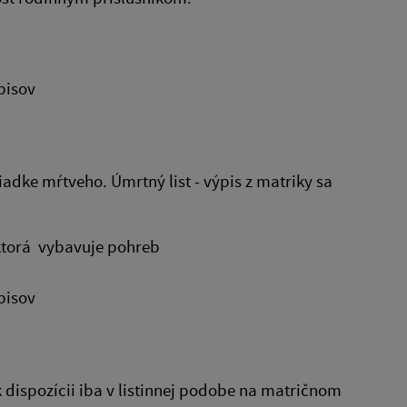
pisov
adke mŕtveho. Úmrtný list - výpis z matriky sa
ktorá vybavuje pohreb
pisov
dispozícii iba v listinnej podobe na matričnom