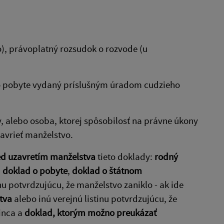
o), právoplatný rozsudok o rozvode (u
o pobyte vydaný príslušným úradom cudzieho
v, alebo osoba, ktorej spôsobilosť na právne úkony
avrieť manželstvo.
ed uzavretím manželstva
tieto doklady:
rodný
,
doklad o pobyte
,
doklad o štátnom
inu potvrdzujúcu, že manželstvo zaniklo - ak ide
tva
alebo inú verejnú listinu potvrdzujúcu, že
inca a
doklad, ktorým možno preukázať