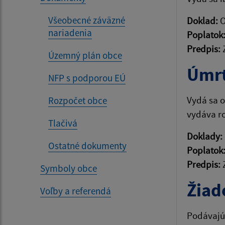
Všeobecné záväzné
Doklad:
O
nariadenia
Poplatok
Predpis:
Z
Územný plán obce
Úmrt
NFP s podporou EÚ
Vydá sa o
Rozpočet obce
vydáva r
Tlačivá
Doklady:
Ostatné dokumenty
Poplatok
Predpis:
Z
Symboly obce
Žiad
Voľby a referendá
Podávajú 