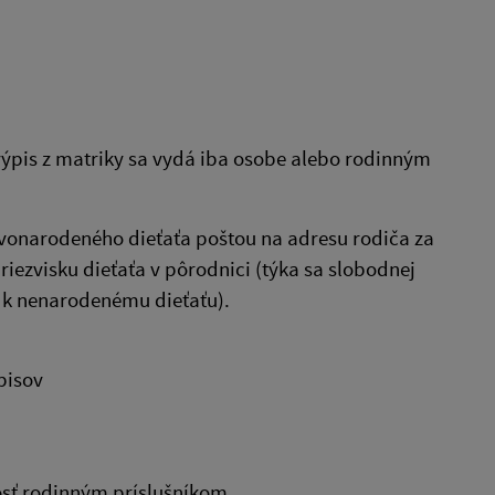
 výpis z matriky sa vydá iba osobe alebo rodinným
.
ovonarodeného dieťaťa poštou na adresu rodiča za
ezvisku dieťaťa v pôrodnici (týka sa slobodnej
e k nenarodenému dieťaťu).
pisov
osť rodinným príslušníkom.