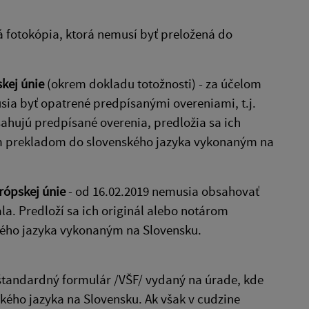
á fotokópia, ktorá nemusí byť preložená do
kej únie
(okrem dokladu totožnosti) - za účelom
ia byť opatrené predpísanými overeniami, t.j.
bsahujú predpísané overenia, predložia sa ich
ým prekladom do slovenského jazyka vykonaným na
rópskej únie
- od 16.02.2019 nemusia obsahovať
a. Predloží sa ich originál alebo notárom
ého jazyka vykonaným na Slovensku.
 štandardný formulár /VŠF/ vydaný na úrade, kde
ského jazyka na Slovensku. Ak však v cudzine