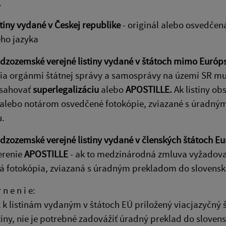
.
stiny vydané v Českej republike
- originál alebo osvedčen
ho jazyka
udzozemské verejné listiny vydané v štátoch mimo Európs
ia orgánmi štátnej správy a samosprávy na území SR mus
sahovať
superlegalizáciu
alebo
APOSTILLE.
Ak listiny o
y alebo notárom osvedčené fotokópie, zviazané s úradn
u.
udzozemské verejné listiny vydané v členských štátoch Eu
erenie
APOSTILLE
- ak to medzinárodná zmluva vyžadoval
á fotokópia, zviazaná s úradným prekladom do slovensk
 n e n i e:
k k listinám vydaným v štátoch EÚ priložený viacjazyčný
stiny, nie je potrebné zadovážiť úradný preklad do sloven