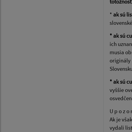
totožnosť
*
ak sú li
slovenské
* ak sú c
ich uznan
musia ob
originál
Slovensk
* ak sú c
vyššie ov
osvedčen
U p o z o r
Ak je vša
vydali li