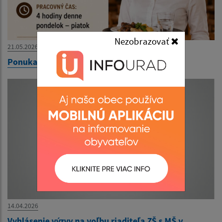
Nezobrazovať
21.05.2026
Ponuka práce - Motorest pod lesíkom
14.04.2026
Vyhlásenie výzvy na voľbu riaditeľa ZŠ s MŠ v