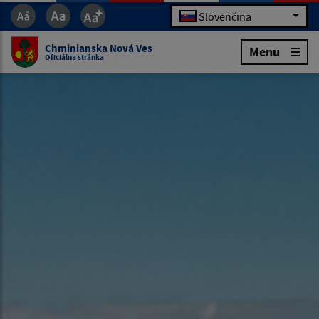
Slovenčina
Chminianska Nová Ves
Menu
Oficiálna stránka