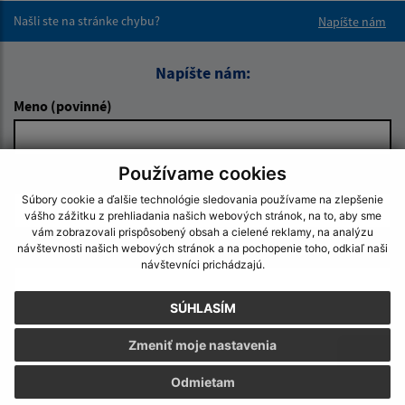
Našli ste na stránke chybu?
Napíšte nám
Napíšte nám:
Meno (povinné)
Používame cookies
E-mailová adresa (povinné)
Súbory cookie a ďalšie technológie sledovania používame na zlepšenie
vášho zážitku z prehliadania našich webových stránok, na to, aby sme
vám zobrazovali prispôsobený obsah a cielené reklamy, na analýzu
návštevnosti našich webových stránok a na pochopenie toho, odkiaľ naši
Text vašej správy (povinné)
návštevníci prichádzajú.
SÚHLASÍM
Zmeniť moje nastavenia
Odmietam
Oboznámil som sa so
spracúvaním osobných