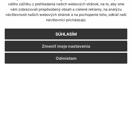
Napíšte nám
vášho zážitku z prehliadania našich webových stránok, na to, aby sme
vám zobrazovali prispôsobený obsah a cielené reklamy, na analýzu
návštevnosti našich webových stránok a na pochopenie toho, odkiaľ naši
Napíšte nám:
návštevníci prichádzajú.
Meno (povinné)
SÚHLASÍM
Zmeniť moje nastavenia
E-mailová adresa (povinné)
Odmietam
Text vašej správy (povinné)
Oboznámil som sa so
spracúvaním osobných
údajov