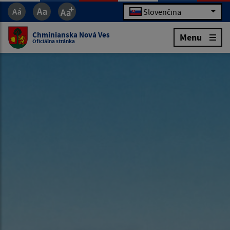
Slovenčina
Chminianska Nová Ves
Menu
Oficiálna stránka