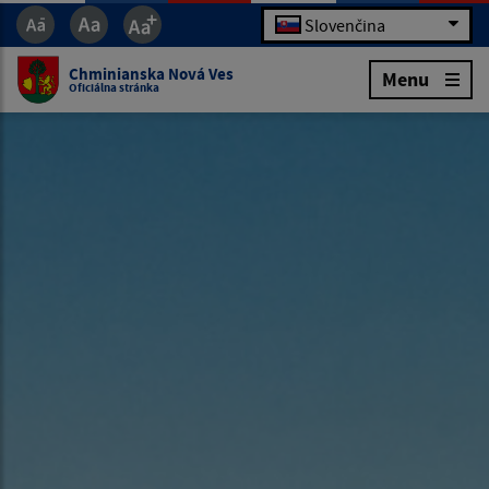
Slovenčina
Chminianska Nová Ves
Menu
Oficiálna stránka